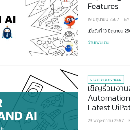
Features
19 มิถุนายน 2567
BY
เมื่อวันที่ 13 มิถุนายน
อ่านเพิ่มเติม
ข่าวสารและกิจกรรม
เชิญร่วมงาน
Automations
Latest UiPa
23 พฤษภาคม 2567