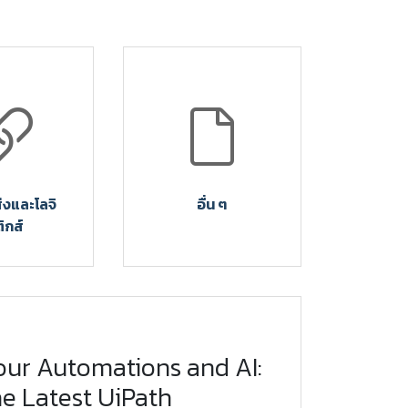
่งและโลจิ
อื่น ๆ
ิกส์
ur Automations and AI:
he Latest UiPath