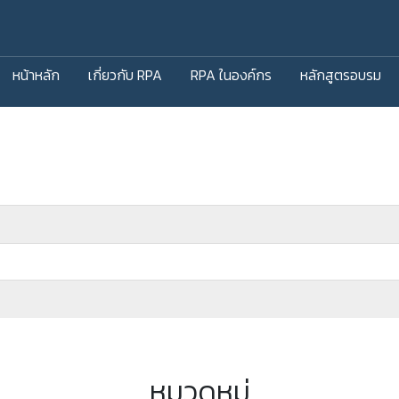
หน้าหลัก
เกี่ยวกับ RPA
RPA ในองค์กร
หลักสูตรอบรม
หมวดหมู่