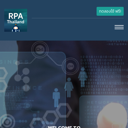
ทดลองใช้ ฟรี!
WELCOME TO