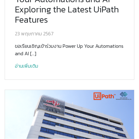
Exploring the Latest UiPath
Features
23 พฤษภาคม 2567
ขอเรียนเชิญเข้าร่วมงาน Power Up Your Automations
and AI […]
อ่านเพิ่มเติม