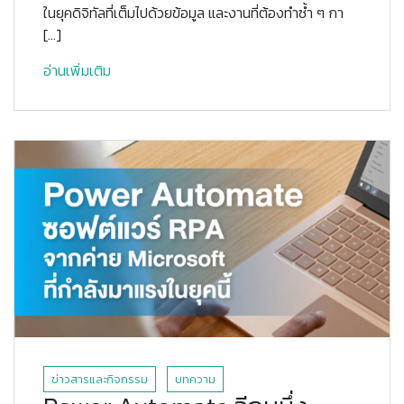
ในยุคดิจิทัลที่เต็มไปด้วยข้อมูล และงานที่ต้องทำซ้ำ ๆ กา
[…]
อ่านเพิ่มเติม
ข่าวสารและกิจกรรม
บทความ