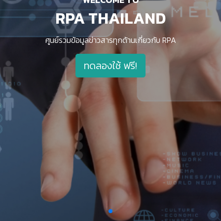
RPA THAILAND
ศูนย์รวมข้อมูลข่าวสารทุกด้านเกี่ยวกับ RPA
ทดลองใช้ ฟรี!